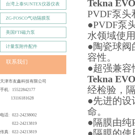
Tekna 
台湾上泰SUNTEX仪器仪表
PVDF泵
ZG-FOSCO气动隔膜泵
●PVDF
美国FTI磁力泵
水领域使用
●陶瓷球阀
计量泵附件配件
容性。
联系我们
●超强兼容
Tekna 
天津市友鑫科技有限公司
经检验，隔
手机: 15522842177
●先进的设
13116181628
命。
电话: 022-24238002
●隔膜由纯
022-24213819
●隔膜的使
传真: 022-24213819