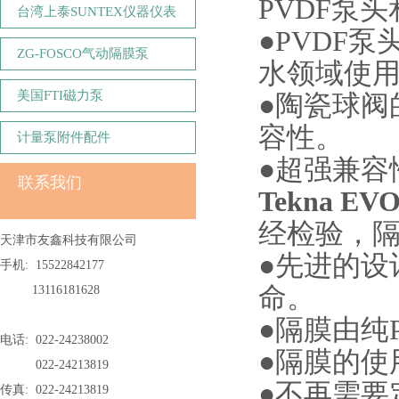
PVDF泵
台湾上泰SUNTEX仪器仪表
●PVDF
ZG-FOSCO气动隔膜泵
水领域使用
美国FTI磁力泵
●陶瓷球阀
容性。
计量泵附件配件
●超强兼容
联系我们
Tekna 
经检验，隔
天津市友鑫科技有限公司
●先进的设
手机: 15522842177
命。
13116181628
●隔膜由纯
电话: 022-24238002
●隔膜的使
022-24213819
●不再需要
传真: 022-24213819